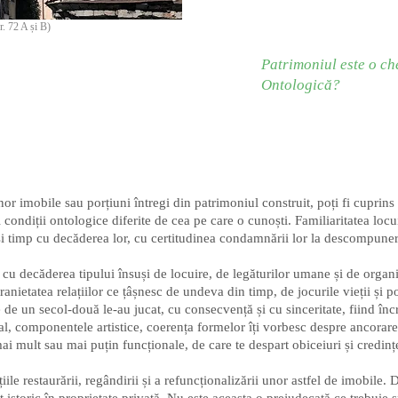
r. 72 A și B)
Patrimoniul este o ch
Ontologică?
nor imobile sau porțiuni întregi din patrimoniul construit, poți fi cuprins
 condiții ontologice diferite de cea pe care o cunoști. Familiaritatea locui
ași timp cu decăderea lor, cu certitudinea condamnării lor la descompunere
 cu decăderea tipului însuși de locuire, de legăturilor umane și de organ
stranietatea relațiilor ce țâșnesc de undeva din timp, de jocurile vieții și
e de un secol-două le-au jucat, cu consecvență și cu sinceritate, fiind înc
ural, componentele artistice, coerența formelor îți vorbesc despre ancorarea 
ai mult sau mai puțin funcționale, de care te despart obiceiuri și credinț
iile restaurării, regândirii și a refuncționalizării unor astfel de imobile