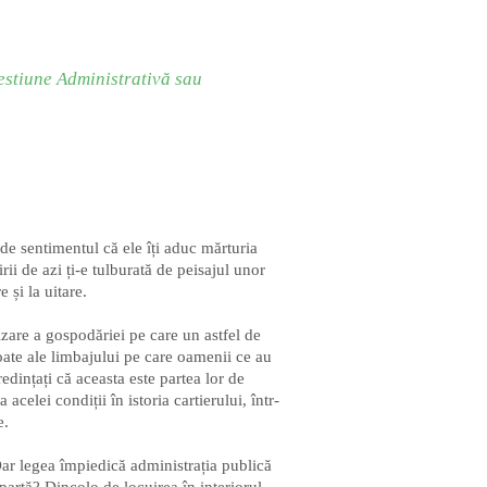
estiune Administrativă sau
 de sentimentul că ele îți aduc mărturia
rii de azi ți-e tulburată de peisajul unor
 și la uitare.
izare a gospodăriei pe care un astfel de
 poate ale limbajului pe care oamenii ce au
redințați că aceasta este partea lor de
acelei condiții în istoria cartierului, într-
e.
. Dar legea împiedică administrația publică