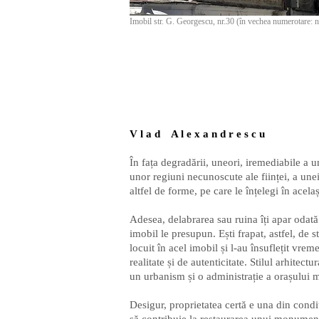
Imobil str. G. Georgescu, nr.30 (în vechea numerotare: n
V l a d A l e x a n d r e s c u
În fața degradării, uneori, iremediabile a u
unor regiuni necunoscute ale ființei, a unei
altfel de forme, pe care le înțelegi în acel
Adesea, delabrarea sau ruina îți apar odată
imobil le presupun. Ești frapat, astfel, de 
locuit în acel imobil și l-au însuflețit vrem
realitate și de autenticitate. Stilul arhitect
un urbanism și o administrație a orașului m
Desigur, proprietatea certă e una din condiț