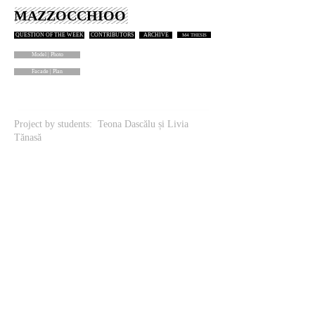
MAZZOCCHIOO
QUESTION OF THE WEEK
CONTRIBUTORS
ARCHIVE
M4 THESIS
Model | Photo
Facade | Plan
Project by students: Teona Dascălu și Livia
Tănasă