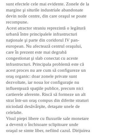
sunt efectele cele mai evidente. Zonele de la
margine şi siturile industriale abandonate
devin noile centre, din care oraşul se poate
recompune.
Acest atractor straniu reprezintă o legătură
urbană între principalele infrastructuri
naţionale şi parte din coridorul IV pan-
european. Nu afectează centrul oraşului,
care în prezent este mai degrabă
congestionat şi slab conectat cu aceste
infrastructuri. Principala problemă este că
acest proces nu are cum să configureze un
oraş organic: doar zonele private sunt
dezvoltate, iar noua lor configuraţie nu
influenţează spaţiile publice, precum nici
cartierele aferente. Riscă să formeze un alt
strat într-un oraş compus din diferite straturi
niciodată desăvârşite, detaşate unele de
celelalte.
Visul pieţei libere cu fluxurile sale monetare
a devenit o închisoare sclipitoare unde
oraşul se simte liber, nefiind cazul. Dirijuirea