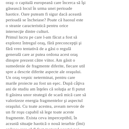
oraş: o capitală europeană care încerca să îşi
găsească locul în urma unei perioade
haotice. Oare puteam fi sigur dacă această
perioadă se încheiase? Poate că haosul este
o stranie caracteristică pentru orice
intersecţie dintre culturi.
Primul lucru pe care l-am făcut a fost să
explorez întregul oraş, fără preconcepţii şi
fără vreo tentativă de a găsi o regulă
generală care ar putea ordona acest oraş
dinspre prezent către viitor. Am găsit o
sumedenie de fragmente diferite, fiecare util
spre a descrie diferite aspecte ale oraşului.
Un oraş veşnic neterminat, pentru care
marile proiecte au fost un eşec. După câţiva
ani de studiu am înţeles că soluţia ar fi putut
fi găsirea unor strategii de scară mică care să
valorizeze energia fragmentelor şi aspectul
oraşului. Cu toate acestea, aveam nevoie de
un fir roşu capabil să lege toate aceste
fragmente. Exista ceva imperceptibil, în
această situaţie haotică o nouă ierarhie (îmi)