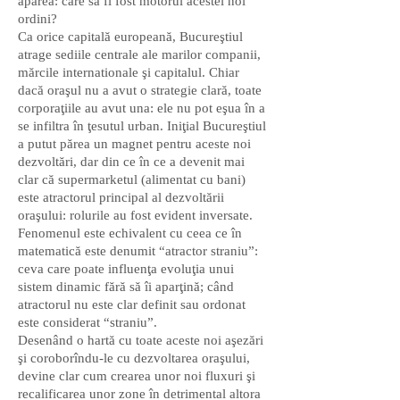
apărea: care să fi fost motorul acestei noi
ordini?
Ca orice capitală europeană, Bucureştiul
atrage sediile centrale ale marilor companii,
mărcile internationale şi capitalul. Chiar
dacă oraşul nu a avut o strategie clară, toate
corporaţiile au avut una: ele nu pot eşua în a
se infiltra în ţesutul urban. Iniţial Bucureştiul
a putut părea un magnet pentru aceste noi
dezvoltări, dar din ce în ce a devenit mai
clar că supermarketul (alimentat cu bani)
este atractorul principal al dezvoltării
oraşului: rolurile au fost evident inversate.
Fenomenul este echivalent cu ceea ce în
matematică este denumit “atractor straniu”:
ceva care poate influenţa evoluţia unui
sistem dinamic fără să îi aparţină; când
atractorul nu este clar definit sau ordonat
este considerat “straniu”.
Desenând o hartă cu toate aceste noi aşezări
şi coroborîndu-le cu dezvoltarea oraşului,
devine clar cum crearea unor noi fluxuri şi
recalificarea unor zone în detrimental altora