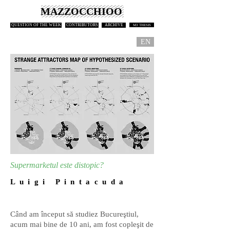
MAZZOCCHIOO
QUESTION OF THE WEEK
CONTRIBUTORS
ARCHIVE
M3 THESIS
EN
Supermarketul este distopic?
L u i g i P i n t a c u d a
Când am început să studiez Bucureştiul,
acum mai bine de 10 ani, am fost copleşit de