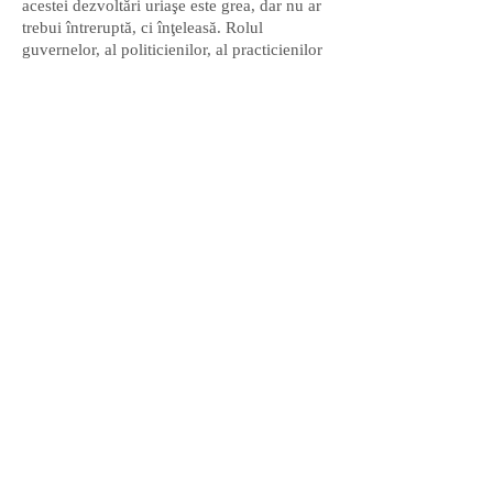
acestei dezvoltări uriaşe este grea, dar nu ar
trebui întreruptă, ci înţeleasă. Rolul
guvernelor, al politicienilor, al practicienilor
sau al cercetătorilor va fi să înţeleagă cum
pot fi concepute spaţiile interstiţiale pentru a
proiecta un oraş organic, în care fiecare
parte să fie dezvoltată într-un fel propriu
pentru a nu se pierde bogăţia unei astfel de
complexităţi urbane.
În perspectiva coridorului pan-european VII
/ Dunărea putem să presupunem o altă
influenţă din ce în ce mai puternică asupra
Bucureştiului. Această dezvoltare uriaşă ar
putea fi o rampă de lansare pentru acele
părţi ale oraşului în care s-a investit foarte
puţin. Deci ceea ce putem afirma este: da,
Supermarketul este distopic. Dar trebuie să
înţelegem cum acest proces distopic ar putea
genera o dezvoltare pozitivă, utopică şi
organică a întregului oraş.
Luigi Pintacuda a terminat Şcoala de Arhitectură
Palermo şi şi-a susţinut teza de doctorat la IUAV,