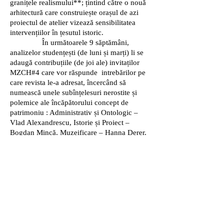
granițele realismului**; țintind către o nouă
arhitectură care construiește orașul de azi
proiectul de atelier vizează sensibilitatea
intervențiilor în țesutul istoric.
În următoarele 9 săptămâni,
analizelor studențești (de luni și marți) li se
adaugă contribuțiile (de joi ale) invitaților
MZCH#4 care vor răspunde intrebărilor pe
care revista le-a adresat, încercând să
numească unele subînțelesuri nerostite și
polemice ale încăpătorului concept de
patrimoniu : Administrativ și Ontologic –
Vlad Alexandrescu, Istorie și Proiect –
Bogdan Mincă, Muzeificare – Hanna Derer,
Nostalgie și Evoluție – Doina Ruști, Istorie și
Arhitectură – Luca Ortelli, Adaptabilitate –
Oana Bogdan & Francis Carpentier,
Obiectivitate – Ștefan Ghenciulescu,
Vechime – Ștefan Bâlici.