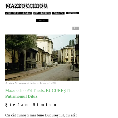
MAZZOCCHIOO
QUESTION OF THE WEEK
CONTRIBUTORS
ARCHIVE
M4 THESIS
ABOUT
EN
Adrian Mureșan - Cartierul Izvor - 1979
Mazzocchioo#4 Thesis. BUCUREȘTI –
Patrimoniul Difuz
Ș t e f a n S i m i o n
Cu cât cunoști mai bine Bucureștiul, cu atât