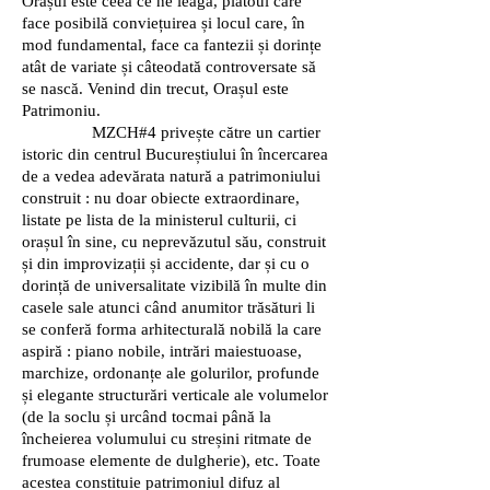
Orașul este ceea ce ne leagă, platoul care
face posibilă conviețuirea și locul care, în
mod fundamental, face ca fantezii și dorințe
atât de variate și câteodată controversate să
se nască. Venind din trecut, Orașul este
Patrimoniu.
MZCH#4 privește către un cartier
istoric din centrul Bucureștiului în încercarea
de a vedea adevărata natură a patrimoniului
construit : nu doar obiecte extraordinare,
listate pe lista de la ministerul culturii, ci
orașul în sine, cu neprevăzutul său, construit
și din improvizații și accidente, dar și cu o
dorință de universalitate vizibilă în multe din
casele sale atunci când anumitor trăsături li
se conferă forma arhitecturală nobilă la care
aspiră : piano nobile, intrări maiestuoase,
marchize, ordonanțe ale golurilor, profunde
și elegante structurări verticale ale volumelor
(de la soclu și urcând tocmai până la
încheierea volumului cu streșini ritmate de
frumoase elemente de dulgherie), etc. Toate
acestea constituie patrimoniul difuz al