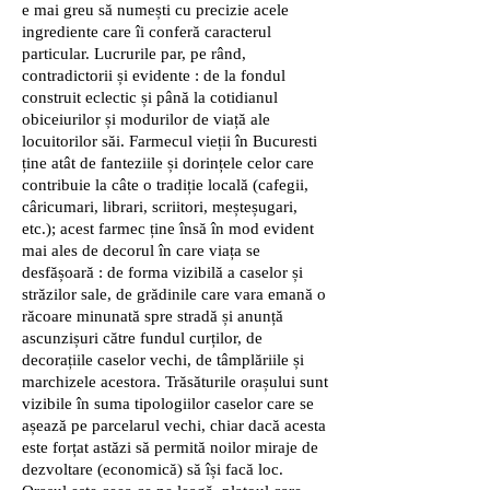
e mai greu să numești cu precizie acele
ingrediente care îi conferă caracterul
particular. Lucrurile par, pe rând,
contradictorii și evidente : de la fondul
construit eclectic și până la cotidianul
obiceiurilor și modurilor de viață ale
locuitorilor săi. Farmecul vieții în Bucuresti
ține atât de fanteziile și dorințele celor care
contribuie la câte o tradiție locală (cafegii,
câricumari, librari, scriitori, meșteșugari,
etc.); acest farmec ține însă în mod evident
mai ales de decorul în care viața se
desfășoară : de forma vizibilă a caselor și
străzilor sale, de grădinile care vara emană o
răcoare minunată spre stradă și anunță
ascunzișuri către fundul curților, de
decorațiile caselor vechi, de tâmplăriile și
marchizele acestora. Trăsăturile orașului sunt
vizibile în suma tipologiilor caselor care se
așează pe parcelarul vechi, chiar dacă acesta
este forțat astăzi să permită noilor miraje de
dezvoltare (economică) să își facă loc.