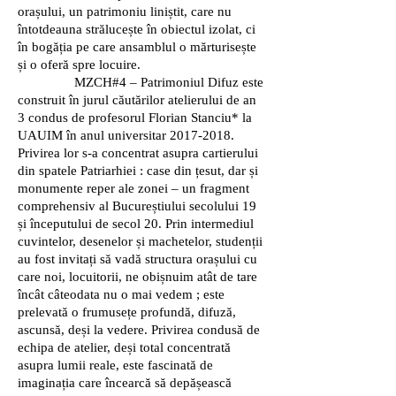
orașului, un patrimoniu liniștit, care nu
întotdeauna strălucește în obiectul izolat, ci
în bogăția pe care ansamblul o mărturisește
și o oferă spre locuire.
MZCH#4 – Patrimoniul Difuz este
construit în jurul căutărilor atelierului de an
3 condus de profesorul Florian Stanciu* la
UAUIM în anul universitar
2017-2018
.
Privirea lor s-a concentrat asupra cartierului
din spatele Patriarhiei : case din țesut, dar și
monumente reper ale zonei – un fragment
comprehensiv al Bucureștiului secolului 19
și începutului de secol 20. Prin intermediul
cuvintelor, desenelor și machetelor, studenții
au fost invitați să vadă structura orașului cu
care noi, locuitorii, ne obișnuim atât de tare
încât câteodata nu o mai vedem ; este
prelevată o frumusețe profundă, difuză,
ascunsă, deși la vedere. Privirea condusă de
echipa de atelier, deși total concentrată
asupra lumii reale, este fascinată de
imaginația care încearcă să depășească