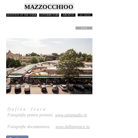
MAZZOCCHIOO
QUESTION OF THE WEEK
CONTRIBUTORS
ARCHIVE
M3 THESIS
BACK
D a f i n a J e a c a
Fotografie pentru prieteni
www.opiastudio.ro
Fotografie documentara
www.dafinajeaca.ro