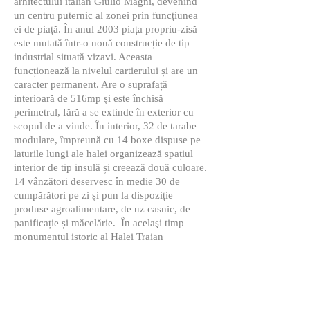
arhitectului italian Giulio Magni, devenind
un centru puternic al zonei prin funcțiunea
ei de piață. În anul 2003 piața propriu-zisă
este mutată într-o nouă construcție de tip
industrial situată vizavi. Aceasta
funcționează la nivelul cartierului și are un
caracter permanent. Are o suprafață
interioară de 516mp și este închisă
perimetral, fără a se extinde în exterior cu
scopul de a vinde. În interior, 32 de tarabe
modulare, împreună cu 14 boxe dispuse pe
laturile lungi ale halei organizează spațiul
interior de tip insulă și creează două culoare.
14 vânzători deservesc în medie 30 de
cumpărători pe zi și pun la dispoziție
produse agroalimentare, de uz casnic, de
panificație și măcelărie. În acelaşi timp
monumentul istoric al Halei Traian
găzduieşte un Mega Image.
Căutarea proiectului nostru a fost în direcţia
solutionării lipsei de conexiune între centrele
focale identificate în cartier: Biserica, piaţa
agroalimentară actuală şi Hala Traian. Am