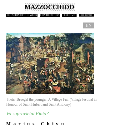
MAZZOCCHIOO
QUESTION OF THE WEEK
CONTRIBUTORS
ARCHIVE
M3 THESIS
EN
Pieter Bruegel the younger, A Village Fair (Village festival in
Honour of Saint Hubert and Saint Anthony)
Va supraviețui Piața?
M a r i u s C h i v u