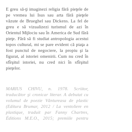
E greu să-ţi imaginezi religia fără pieţele de
pe vremea lui Isus sau arta fără pieţele
văzute de Brueghel sau Dickens. La fel de
greu e să vizualizezi turismul de azi în
Orientul Mijlociu sau în America de Sud fără
pieţe. Fără să fi studiat antropologia acestui
topos cultural, mi se pare evident că piaţa a
fost punctul de negociere, la propiu şi la
figurat, al istoriei omenirii. Cum nu cred în
sfîrşitul istoriei, nu cred nici în sfîrşitul
pieţelor.
MARIUS CHIVU, n. 1978. Scriitor,
traducător şi cronicar literar. A debutat cu
volumul de poezie Vântureasa de plastic
(Editura Brumar, 2012 / La ventoliere en
plastique, traduit par Fanny Chartres,
Éditions M.E.O., 2015; premiile pentru
debut al USR şi al revistei Observator
cultural). A publicat jurnalul de călătorie